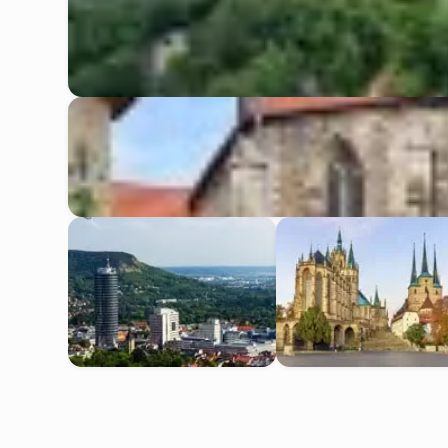
Eisenach
Arnstadt
Jena
Erfurt