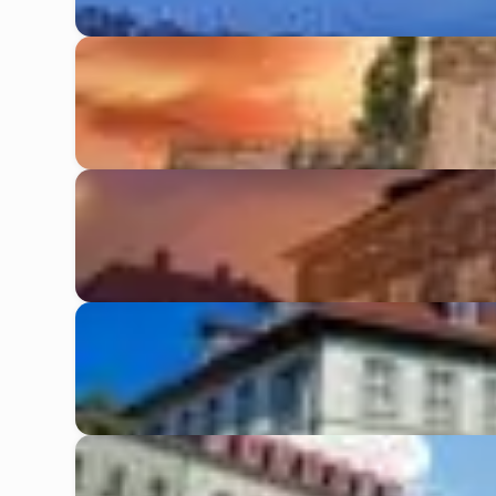
Leipzig
Weimar
Nordhausen
Saalfeld