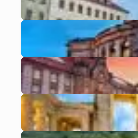
Gera
Dresden
Chemnitz
Berlin