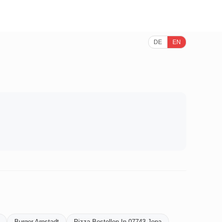
DE
EN
Burger Arnstadt
Pizza Bestellen In 07743 Jena