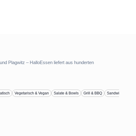
und Plagwitz – HalloEssen liefert aus hunderten
atisch
Vegetarisch & Vegan
Salate & Bowls
Grill & BBQ
Sandwiches & W